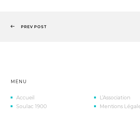
PREV POST
MENU
Accueil
L’Association
Soulac 1900
Mentions Légal