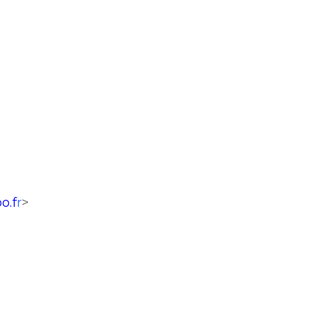
o.f
r
>