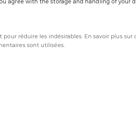
you agree with the storage and handling of your d
t pour réduire les indésirables.
En savoir plus su
ntaires sont utilisées
.