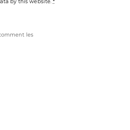
ata by this website.
*
r comment les