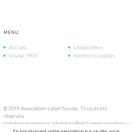
MENU
Accueil
L’Association
Soulac 1900
Mentions Légales
© 2019 Association Label Soulac. Tous droits
réservés.
Création graphique :
Mandala Bird Communication
En poursuivant votre navigation sur ce site, vous