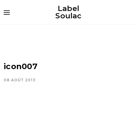
Label
Soulac
icon007
08 AOÛT 2013