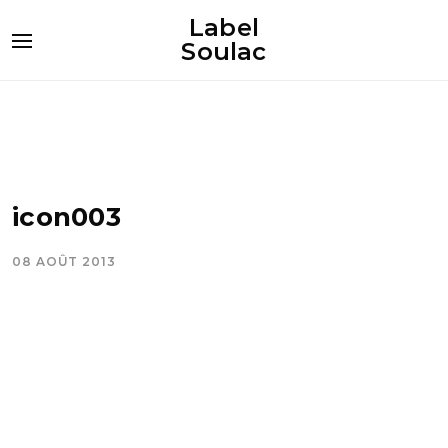
Label
Soulac
icon003
08 AOÛT 2013