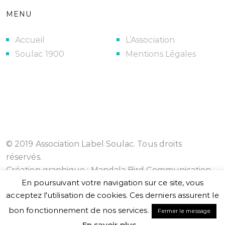
MENU
Accueil
L’Association
Soulac 1900
Mentions Légales
© 2019 Association Label Soulac. Tous droits
réservés.
Création graphique :
Mandala Bird Communication
En poursuivant votre navigation sur ce site, vous
acceptez l'utilisation de cookies. Ces derniers assurent le
bon fonctionnement de nos services.
Fermer le message
En savoir plus ...