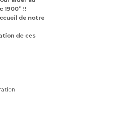
pour aider au
 1900” !!
accueil de notre
ation de ces
ration