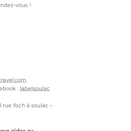
endez-vous !
travel.com
ebook :
labelsoulac
1 rue foch à soulac –