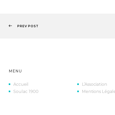
PREV POST
MENU
Accueil
L’Association
Soulac 1900
Mentions Légal