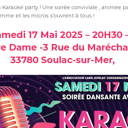
 Karaoké party ! Une soirée conviviale , animée pa
amme et les micros s’ouvrent à tous !
amedi 17 Mai 2025 – 20H30 
re Dame -3 Rue du Maréchal 
33780 Soulac-sur-Mer,