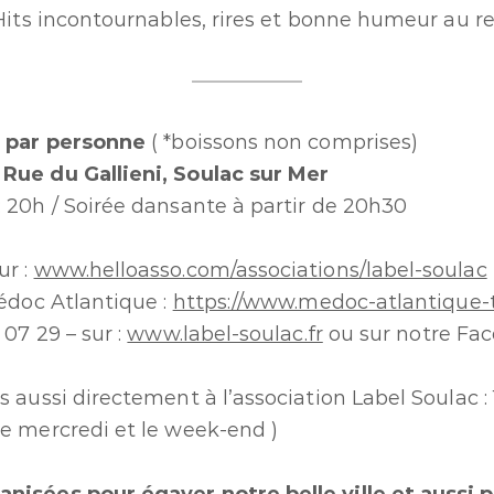
. Hits incontournables, rires et bonne humeur au r
5€ par personne
( *boissons non comprises)
 Rue du Gallieni, Soulac sur Mer
: 20h / Soirée dansante à partir de 20h30
ur :
www.helloasso.com/associations/label-soulac
Médoc Atlantique :
https://www.medoc-atlantique-
 07 29 – sur :
www.label-soulac.fr
ou sur notre Fac
s aussi directement à l’association Label Soulac : 
le mercredi et le week-end )