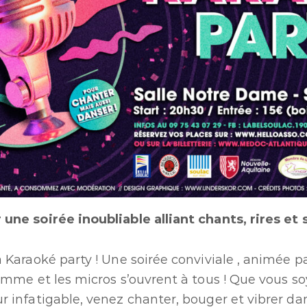
une soirée inoubliable alliant chants, rires et 
 Karaoké party ! Une soirée conviviale , animée pa
amme et les micros s’ouvrent à tous ! Que vous s
r infatigable, venez chanter, bouger et vibrer d